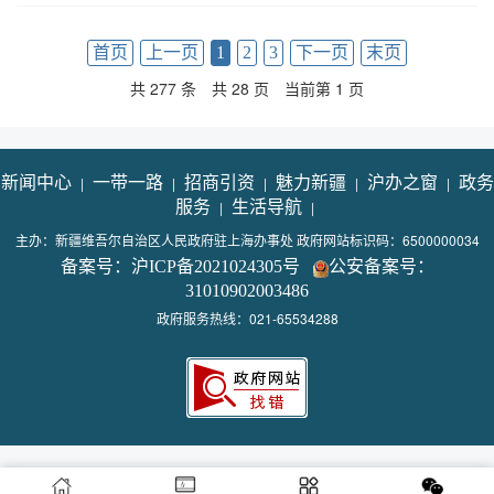
首页
上一页
1
2
3
下一页
末页
共 277 条
共 28 页
当前第 1 页
新闻中心
|
一带一路
|
招商引资
|
魅力新疆
|
沪办之窗
|
政务
服务
|
生活导航
|
主办：新疆维吾尔自治区人民政府驻上海办事处 政府网站标识码：6500000034
备案号：沪ICP备2021024305号
公安备案号：
31010902003486
政府服务热线：021-65534288