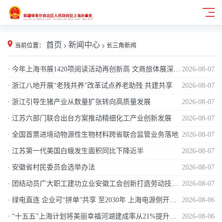
当前位置：
首页
>
新闻中心
>
长三角新闻
· 今年上海书展1420项阅读活动再创新高 文商旅体展深度融合让书展走向街区走近读者
2026-08-07
· 浙江八地开展“老残共养”改革试点养老助残 共建共享
2026-08-07
· 浙江引导生猪产业从数量扩张转向高质量发展
2026-08-07
· 江苏六部门联合出台方案推动精细化工产业创新发展
2026-08-07
· 全国首票进境动物源性生物材料跨省联合监管业务落地
2026-08-07
· 江苏第一代美国白蛾发生面积同比下降近半
2026-08-07
· 安徽省村民委员会选举办法
2026-08-07
· 团结动员广大职工建功立业安徽工会创新打造劳动技能竞赛新格局
2026-08-07
· 绿电直连 企业可“拼单”共享 至2030年 上海电源侧开发规模将达到50万千瓦
2026-08-06
· “十五五”上海计划将美丽幸福河湖建成率从21%提升至70%以上 水治理：对齐群众“感觉”颗粒度
2026-08-06