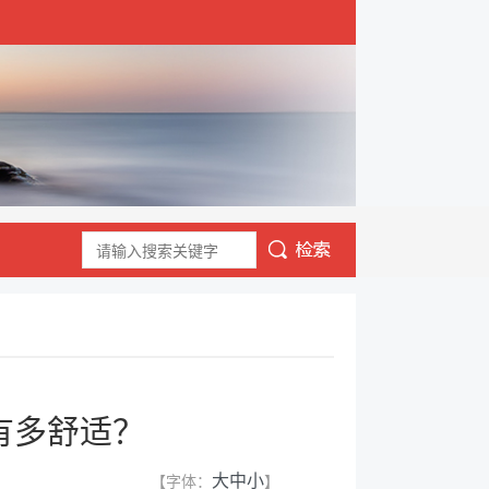
有多舒适？
【字体：
】
大
中
小