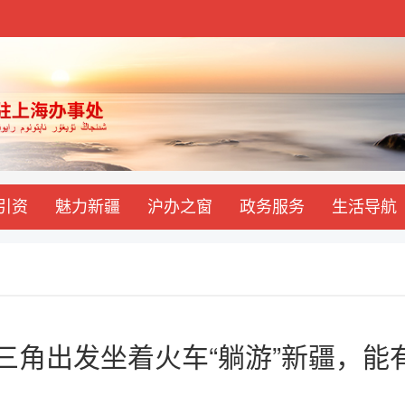
引资
魅力新疆
沪办之窗
政务服务
生活导航
长三角出发坐着火车“躺游”新疆，能