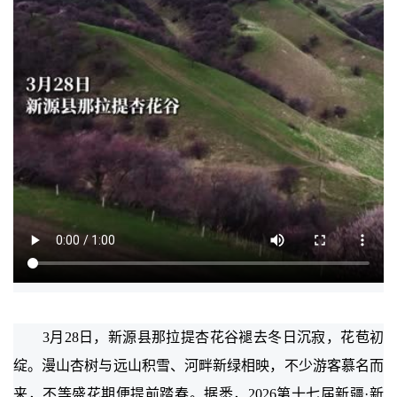
3月28日，新源县那拉提杏花谷褪去冬日沉寂，花苞初
绽。漫山杏树与远山积雪、河畔新绿相映，不少游客慕名而
来，不等盛花期便提前踏春。据悉，2026第十七届新疆·新