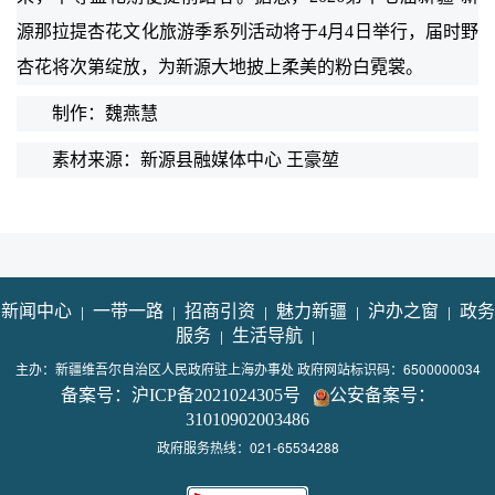
源那拉提杏花文化旅游季系列活动将于4月4日举行，届时野
杏花将次第绽放，为新源大地披上柔美的粉白霓裳。
制作：魏燕慧
素材来源：新源县融媒体中心 王豪堃
新闻中心
|
一带一路
|
招商引资
|
魅力新疆
|
沪办之窗
|
政务
服务
|
生活导航
|
主办：新疆维吾尔自治区人民政府驻上海办事处 政府网站标识码：6500000034
备案号：沪ICP备2021024305号
公安备案号：
31010902003486
政府服务热线：021-65534288