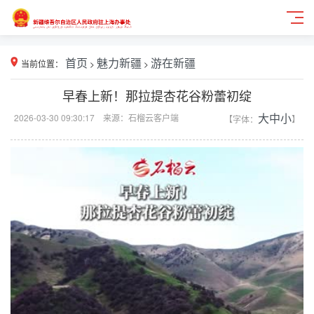
当前位置：
首页
>
魅力新疆
>
游在新疆
早春上新！那拉提杏花谷粉蕾初绽
2026-03-30 09:30:17 来源：石榴云客户端
【字体：
大
中
小
】