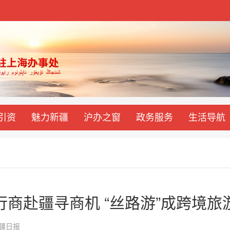
引资
魅力新疆
沪办之窗
政务服务
生活导航
行商赴疆寻商机 “丝路游”成跨境旅
-新疆日报