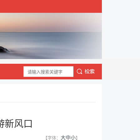
游新风口
【字体：
】
大
中
小