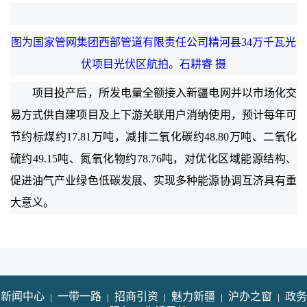
图为国家管网集团西部管道有限责任公司精河县34万千瓦光
伏项目光伏区航拍。石耕睿 摄
项目投产后，所发电量全额接入新疆电网并以市场化交
易方式供自建项目及上下游关联用户消纳使用，预计每年可
节约标煤约17.81万吨，减排二氧化碳约48.80万吨、二氧化
硫约49.15吨、氮氧化物约78.76吨，对优化区域能源结构、
促进油气产业绿色低碳发展、实现多种能源协调互济具有重
大意义。
新闻中心
|
一带一路
|
招商引资
|
魅力新疆
|
沪办之窗
|
政务