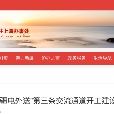
引资
魅力新疆
沪办之窗
政务服务
生活导航
“疆电外送”第三条交流通道开工建
网