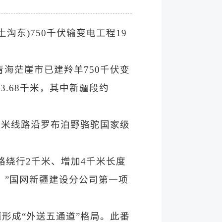
沟东)750千伏输变电工程19
青海茫崖市已建羚羊750千伏变
3.68千米，其中新疆段约
0千米线路沿罗布泊野骆驼国家级
路绕行2千米、增加4千米长度
。”国网新疆建设分公司第一项
疆形成“外送五通道”格局。此番