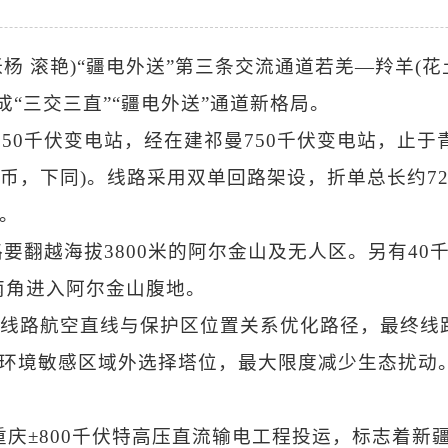
杨 滚艳)“疆电外送”第三条交流通道若羌—羚羊(花土
“三交三直”“疆电外送”通道新格局。
50千伏变电站，经在建祁曼750千伏变电站，止于
民币，下同)。线路采用双单回路架设，折单总长约72
基。
路要翻越海拔3800米的阿尔金山及无人区。另有4
西南角进入阿尔金山腹地。
据线路航空直线与保护区位置关系优化路径，最终线
区等环境敏感区域外选择塔位，最大限度减少生态扰动
密—重庆±800千伏特高压直流输电工程投运，标志着新