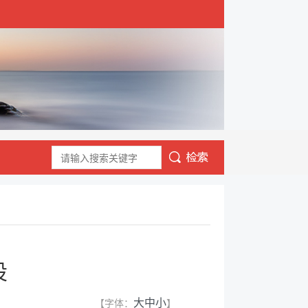
设
【字体：
】
大
中
小