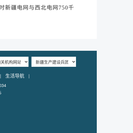
届时新疆电网与西北电网750千
|
|
生活导航
34
6