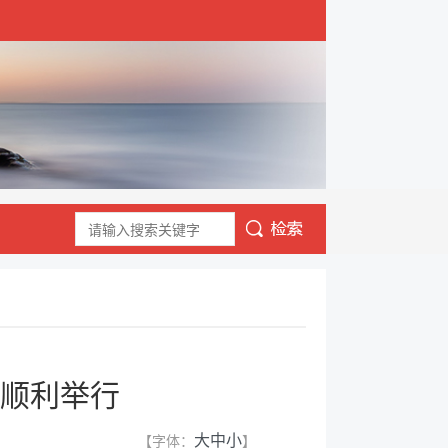
班顺利举行
【字体：
】
大
中
小