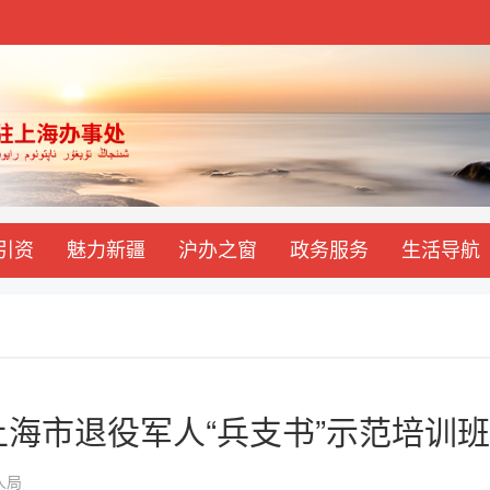
引资
魅力新疆
沪办之窗
政务服务
生活导航
年上海市退役军人“兵支书”示范培训
军人局